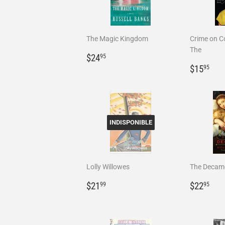
The Magic Kingdom
Crime on C
The
Prix
$24.95
$24
95
régulier
Prix
$1
$15
95
régulie
INDISPONIBLE
Lolly Willowes
The Decam
Prix
$21.99
Prix
$2
$21
$22
99
95
régulier
régulie