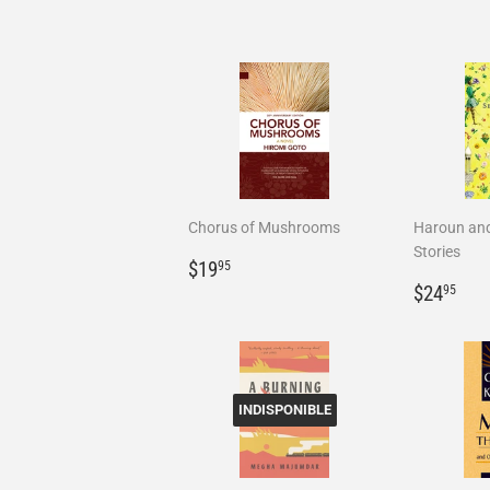
Chorus of Mushrooms
Haroun and
Stories
Prix
$19.95
$19
95
régulier
Prix
$2
$24
95
régulie
INDISPONIBLE