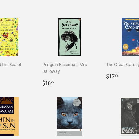
 the Sea of
Penguin Essentials Mrs
The Great Gatsb
Dalloway
Prix
$12.99
$12
99
4.95
Prix
$16.99
régulier
$16
99
r
régulier