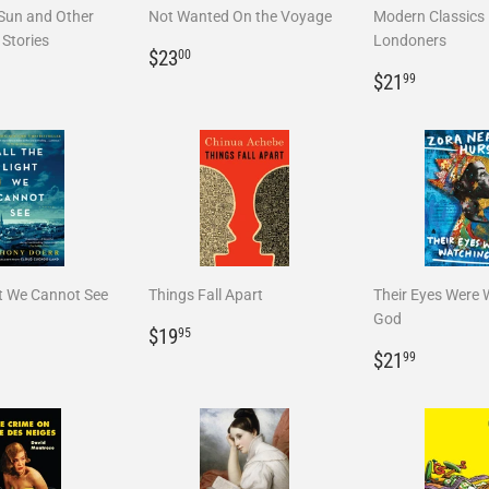
 Sun and Other
Not Wanted On the Voyage
Modern Classics
 Stories
Londoners
Prix
$23.00
$23
00
6.95
régulier
Prix
$21.99
$21
99
r
régulier
ht We Cannot See
Things Fall Apart
Their Eyes Were 
God
8.00
Prix
$19.95
$19
95
r
régulier
Prix
$21.99
$21
99
régulier