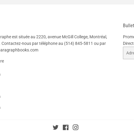
Bulle
graphe est située au 2220, avenue McGill College, Montréal,
Promo
 Contactez-nous par téléphone au
(514) 845-5811
ou par
Direct
@paragraphbooks.com
Courri
re
h
h
h
Twitter
Facebook
Instagram