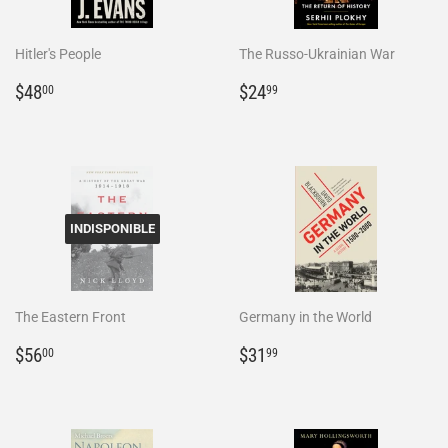
Hitler's People
The Russo-Ukrainian War
Prix
$48.00
Prix
$24.99
$48
$24
00
99
régulier
régulier
INDISPONIBLE
The Eastern Front
Germany in the World
Prix
$56.00
Prix
$31.99
$56
$31
00
99
régulier
régulier