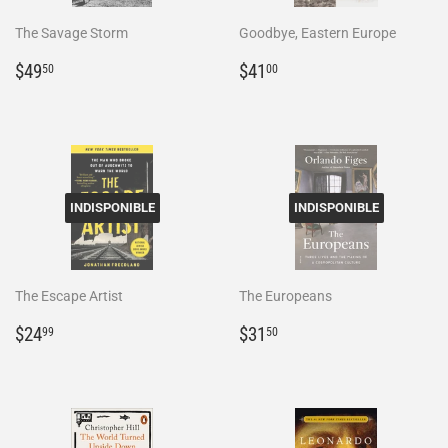
The Savage Storm
Goodbye, Eastern Europe
Prix
$49.50
Prix
$41.00
$49
$41
50
00
régulier
régulier
INDISPONIBLE
INDISPONIBLE
The Escape Artist
The Europeans
Prix
$24.99
Prix
$31.50
$24
$31
99
50
régulier
régulier