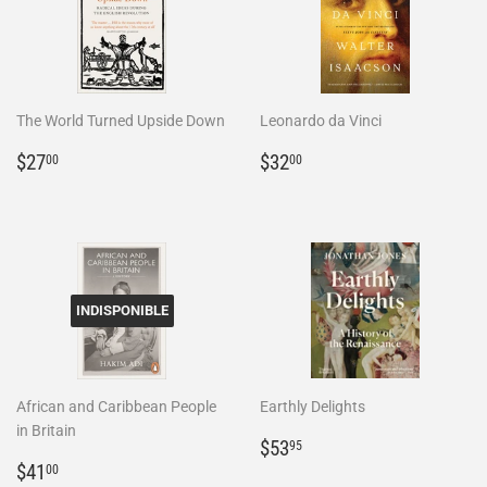
The World Turned Upside Down
Leonardo da Vinci
Prix
$27.00
Prix
$32.00
$27
$32
00
00
régulier
régulier
INDISPONIBLE
African and Caribbean People
Earthly Delights
in Britain
Prix
$53.95
$53
95
Prix
$41.00
régulier
$41
00