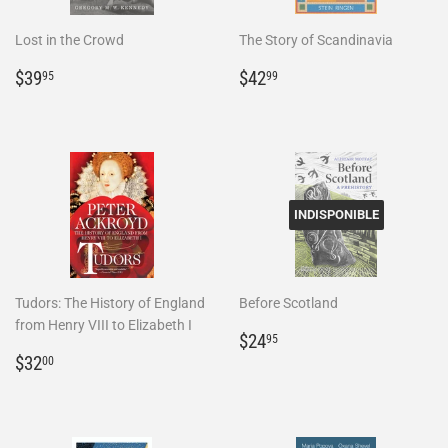
Lost in the Crowd
The Story of Scandinavia
Prix
$39.95
Prix
$42.99
$39
$42
95
99
régulier
régulier
INDISPONIBLE
Tudors: The History of England
Before Scotland
from Henry VIII to Elizabeth I
Prix
$24.95
$24
95
Prix
$32.00
régulier
$32
00
régulier