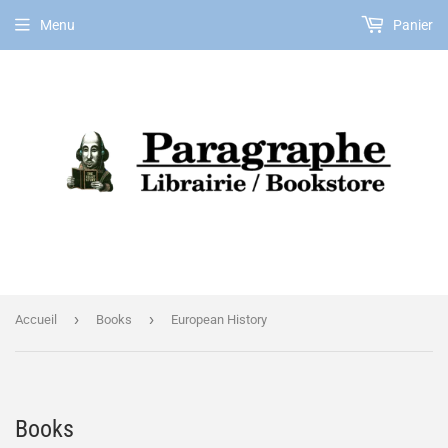
Menu
Panier
FR
›
›
Accueil
Books
European History
Books