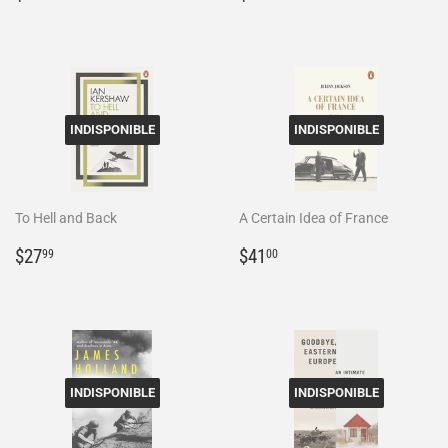
régulier
régulier
INDISPONIBLE
INDISPONIBLE
To Hell and Back
A Certain Idea of France
Prix
$27.99
Prix
$41.00
$27
$41
99
00
régulier
régulier
INDISPONIBLE
INDISPONIBLE