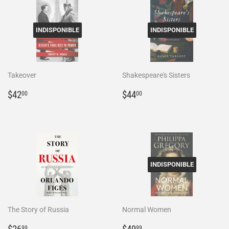
INDISPONIBLE
INDISPONIBLE
Takeover
Shakespeare's Sisters
Prix
$42.00
Prix
$44.00
$42
$44
00
00
régulier
régulier
INDISPONIBLE
The Story of Russia
Normal Women
Prix
$26.99
Prix
$49.99
99
99