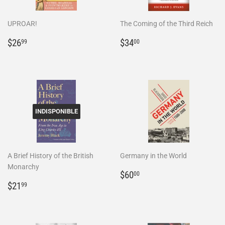
UPROAR!
The Coming of the Third Reich
Prix
$26.99
Prix
$34.00
$26
$34
99
00
régulier
régulier
INDISPONIBLE
A Brief History of the British
Germany in the World
Monarchy
Prix
$60.00
$60
00
Prix
$21.99
régulier
$21
99
régulier