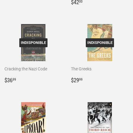
régulier
Prix
$42.00
$42
00
régulier
INDISPONIBLE
INDISPONIBLE
Cracking the Nazi Code
The Greeks
Prix
$36.99
Prix
$29.99
$36
$29
99
99
régulier
régulier